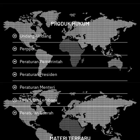
PRODUK HUKUM
Undang-Undang
Perppu
Peraturan Pemerintah
Peraturan Presiden
Peraturan Menteri
Peraturan Lembaga
Peraturan Daerah
MATERI TERBARU