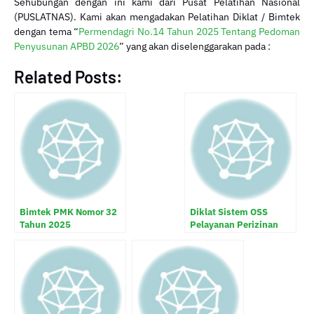
Sehubungan dengan ini kami dari Pusat Pelatihan Nasional
(PUSLATNAS). Kami akan mengadakan Pelatihan Diklat / Bimtek
dengan tema “
Permendagri No.14 Tahun 2025 Tentang Pedoman
Penyusunan APBD 2026
” yang akan diselenggarakan pada :
Related Posts:
Bimtek PMK Nomor 32
Diklat Sistem OSS
Tahun 2025
Pelayanan Perizinan
Penyusunan Standar
Berusaha Terintegrasi
Biaya Masukan (SBM)
Secara Elektronik
Tahun Anggaran 2026
untuk SKPD dan
Instansi Pemerintah