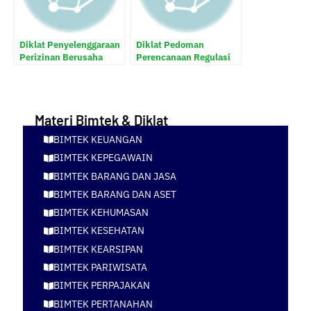
Diklat Penyelenggaraan
Diklat Pedoman
Perizinan Berusaha
Perencanaan Regulasi
Berbasis Risiko
dan Implementasi
Sistem Informasi
Penanaman Modal
Daerah dan Pelayanan
Materi Bimtek & Diklat
Perizinan
BIMTEK KEUANGAN
BIMTEK KEPEGAWAIN
BIMTEK BARANG DAN JASA
BIMTEK BARANG DAN ASET
BIMTEK KEHUMASAN
BIMTEK KESEHATAN
BIMTEK KEARSIPAN
BIMTEK PARIWISATA
BIMTEK PERPAJAKAN
BIMTEK PERTANAHAN