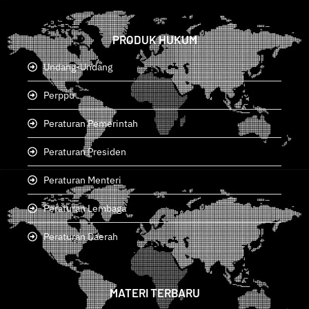
PRODUK HUKUM
Undang-Undang
Perppu
Peraturan Pemerintah
Peraturan Presiden
Peraturan Menteri
Peraturan Lembaga
Peraturan Daerah
MATERI TERBARU