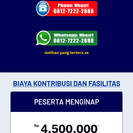
EK, DIKLAT & Pelatihan yang tertera sewaktu-waktu dapat berubah.
BIAYA KONTRIBUSI DAN FASILITAS
PESERTA MENGINAP
4.500.000
Rp.
-