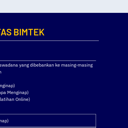
TAS BIMTEK
a swadana yang dibebankan ke masing-masing
n
nginap)
anpa Menginap)
latihan Online)
inap)