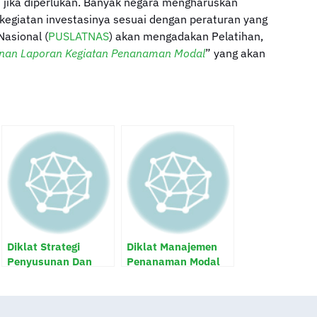
 jika diperlukan. Banyak negara mengharuskan
egiatan investasinya sesuai dengan peraturan yang
Nasional (
PUSLATNAS
) akan mengadakan Pelatihan,
nan Laporan Kegiatan Penanaman Modal
” yang akan
Diklat Strategi
Diklat Manajemen
Penyusunan Dan
Penanaman Modal
Penetapan
Daerah Dan
Kebijakan
Pelayanan Perizinan
Pengembangan
Terpadu Satu Pintu