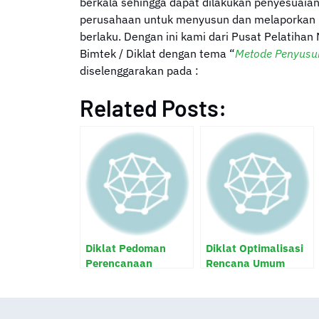
berkala sehingga dapat dilakukan penyesuaian
perusahaan untuk menyusun dan melaporkan k
berlaku. Dengan ini kami dari Pusat Pelatihan 
Bimtek / Diklat dengan tema “
Metode Penyusu
diselenggarakan pada :
Related Posts:
Diklat Pedoman
Diklat Optimalisasi
Perencanaan
Rencana Umum
Regulasi dan
Penanaman Modal
Implementasi Sistem
(RUPM)
Informasi