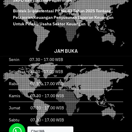
Biaya Masukan (SBM) Tahun Anggaran 2026 untuk
SKPD dan Instansi Pemerintah
Bimtek Implementasi PP No.43 Tahun 2025 Tentang
Pelaporan Keuangan Penyusunan Laporan Keuangan
Untuk Pelaku Usaha Sektor Keuangan
JAM BUKA
Senin 07.30 - 17.00 WIB
Selasa 07.30 - 17.00 WIB
Rabu 07.30 - 17.00 WIB
Kamis 07.30 - 17.00 WIB
Jumat 07.30 - 17.00 WIB
Sabtu 07.30 - 17.00 WIB
Chat WA