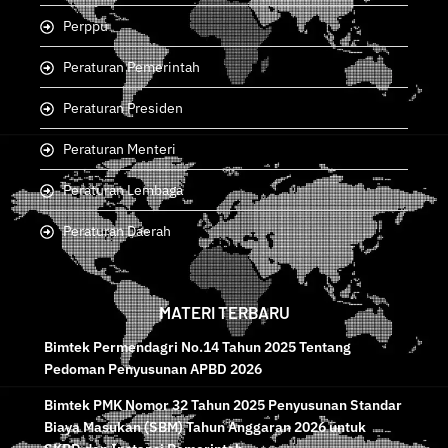
Undang-Undang
Perppu
Peraturan Pemerintah
Peraturan Presiden
Peraturan Menteri
Peraturan Lembaga
Peraturan Daerah
MATERI TERBARU
Bimtek Permendagri No.14 Tahun 2025 Tentang
Pedoman Penyusunan APBD 2026
Bimtek PMK Nomor 32 Tahun 2025 Penyusunan Standar