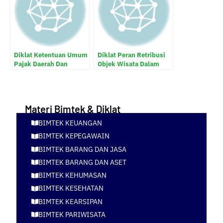
Keuangan Daerah
Diklat Ketentuan Umum
Diklat Peran Retribusi
Pajak Daerah Dan
Objek Wisata Dalam
Retribusi Daerah
Meningkatkan PAD
Materi Bimtek & Diklat
BIMTEK KEUANGAN
BIMTEK KEPEGAWAIN
BIMTEK BARANG DAN JASA
BIMTEK BARANG DAN ASET
BIMTEK KEHUMASAN
BIMTEK KESEHATAN
BIMTEK KEARSIPAN
BIMTEK PARIWISATA