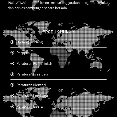
PUSLATNAS berkomitmen menyelenggarakan program terfokus
dan berkesinambungan secara berkala.
PRODUK HUKUM
Undang-Undang
Perppu
Peraturan Pemerintah
Peraturan Presiden
Peraturan Menteri
Peraturan Lembaga
Peraturan Daerah