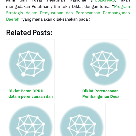
kami dari Pusat Pelatihan Nasional (
PUSLATNAS
) akan
mengadakan Pelatihan / Bimtek / Diklat dengan tema. “
Program
Strategis dalam Penyusunan dan Perencanaan Pembangunan
Daerah “
yang mana akan dilaksanakan pada :
Related Posts:
Diklat Peran DPRD
Diklat Perencanaan
dalam perencanaan dan
Pembangunan Desa
evaluasi kinerja
(Menyusun RPJMDes
pembangunan daerah
Dan APBDes)