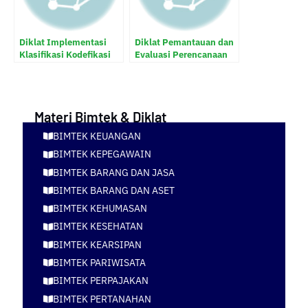
Diklat Implementasi
Diklat Pemantauan dan
Klasifikasi Kodefikasi
Evaluasi Perencanaan
Dan Nomenklatur
Pembangunan Daerah
Perencanaan
Pembangunan Dan
Keuangan Daerah
Materi Bimtek & Diklat
BIMTEK KEUANGAN
BIMTEK KEPEGAWAIN
BIMTEK BARANG DAN JASA
BIMTEK BARANG DAN ASET
BIMTEK KEHUMASAN
BIMTEK KESEHATAN
BIMTEK KEARSIPAN
BIMTEK PARIWISATA
BIMTEK PERPAJAKAN
BIMTEK PERTANAHAN