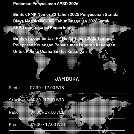
Bimtek Permendagri No.14 Tahun 2025 Tentang
Pedoman Penyusunan APBD 2026
Bimtek PMK Nomor 32 Tahun 2025 Penyusunan Standar
Biaya Masukan (SBM) Tahun Anggaran 2026 untuk
SKPD dan Instansi Pemerintah
Bimtek Implementasi PP No.43 Tahun 2025 Tentang
Pelaporan Keuangan Penyusunan Laporan Keuangan
Untuk Pelaku Usaha Sektor Keuangan
JAM BUKA
Senin 07.30 - 17.00 WIB
Selasa 07.30 - 17.00 WIB
Rabu 07.30 - 17.00 WIB
Kamis 07.30 - 17.00 WIB