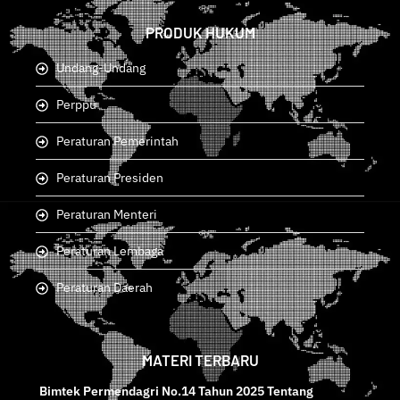
PRODUK HUKUM
Undang-Undang
Perppu
Peraturan Pemerintah
Peraturan Presiden
Peraturan Menteri
Peraturan Lembaga
Peraturan Daerah
MATERI TERBARU