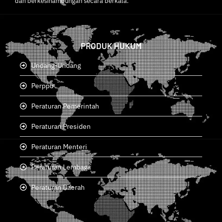
dan berkesinambungan secara berkala.
PRODUK HUKUM
Undang-Undang
Perppu
Peraturan Pemerintah
Peraturan Presiden
Peraturan Menteri
Peraturan Lembaga
Peraturan Daerah