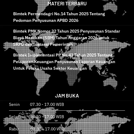
MATERI TERBARU
Bimtek Permendagri No.14 Tahun 2025 Tentang
Pedoman Penyusunan APBD 2026
Bimtek PMK Nomor 32 Tahun 2025 Penyusunan Standar
Biaya Masukan (SBM) Tahun Anggaran 2026 untuk
SKPD dan Instansi Pemerintah
Bimtek Implementasi PP No.43 Tahun 2025 Tentang
Pelaporan Keuangan Penyusunan Laporan Keuangan
Untuk Pelaku Usaha Sektor Keuangan
JAM BUKA
Senin 07.30 - 17.00 WIB
Selasa 07.30 - 17.00 WIB
Rabu 07.30 - 17.00 WIB