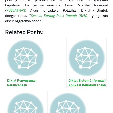
keputusan. Dengan ini kami dari Pusat Pelatihan Nasional
(
PUSLATNAS
). Akan mengadakan Pelatihan, Diklat / Bimtek
dengan tema. “
Sensus Barang Milik Daerah (BMD)
” yang akan
diselenggarakan pada :
Related Posts:
Diklat Penyusunan
Diklat Sistem Informasi
Perencanaan
Aplikasi Penatausahaan
Kebutuhan Dan
Barang Milik Daerah
Penganggaran Barang
(SIAP-BMD)
Milik Daerah (BMD)