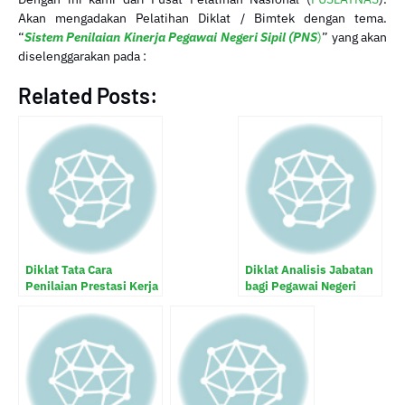
Akan mengadakan Pelatihan Diklat / Bimtek dengan tema.
“
Sistem Penilaian Kinerja Pegawai Negeri Sipil (PNS
)
” yang akan
diselenggarakan pada :
Related Posts:
Diklat Tata Cara
Diklat Analisis Jabatan
Penilaian Prestasi Kerja
bagi Pegawai Negeri
PNS dan Penyusunan
Sipil
Sasaran Kerja Pegawai