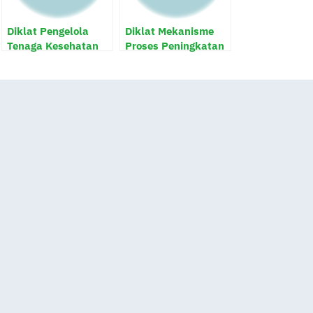
Diklat Pengelola
Diklat Mekanisme
Tenaga Kesehatan
Proses Peningkatan
Mutu Puskesmas
dan Rumah Sakit
serta Penerapan
Puskesmas Menjadi
Badan Layanan
Umum Daerah.