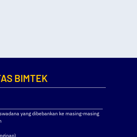
TAS BIMTEK
a swadana yang dibebankan ke masing-masing
n
nginap)