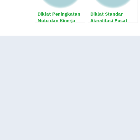
Diklat Peningkatan
Diklat Standar
Mutu dan Kinerja
Akreditasi Pusat
Fasilitas Kesehatan
Kesehatan
Tingkat Pertama
Masyarakat
(FKTP)