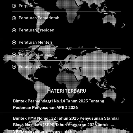
Perppu
Peraturan Pemerintah
Peraturan Presiden
Peraturan Menteri
Peraturan Lembaga
Peraturan Daerah
MATERI TERBARU
Bimtek Permendagri No.14 Tahun 2025 Tentang
Pedoman Penyusunan APBD 2026
Bimtek PMK Nomor 32 Tahun 2025 Penyusunan Standar
Biaya Masukan (SBM) Tahun Anggaran 2026 untuk