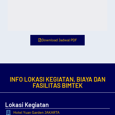
Download Jadwal PDF
INFO LOKASI KEGIATAN, BIAYA DAN
FASILITAS BIMTEK
Lokasi Kegiatan
Hotel Yuan Garden JAKARTA