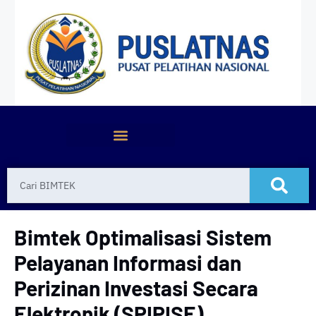
Bimtek Optimalisasi Sistem
Pelayanan Informasi dan
Perizinan Investasi Secara
Elektronik (SPIPISE)