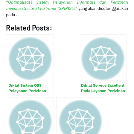
“
Optimalisasi Sistem Pelayanan Informasi dan Perizinan
Investasi Secara Elektronik (SPIPISE)
” yang akan diselenggarakan
pada :
Related Posts:
Diklat Sistem OSS
Diklat Service Excellent
Pelayanan Perizinan
Pada Layanan Perizinan
Berusaha Terintegrasi
Dan Non Perizinan
Secara Elektronik