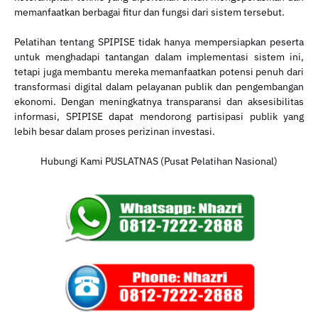
memanfaatkan berbagai fitur dan fungsi dari sistem tersebut.
Pelatihan tentang SPIPISE tidak hanya mempersiapkan peserta
untuk menghadapi tantangan dalam implementasi sistem ini,
tetapi juga membantu mereka memanfaatkan potensi penuh dari
transformasi digital dalam pelayanan publik dan pengembangan
ekonomi. Dengan meningkatnya transparansi dan aksesibilitas
informasi, SPIPISE dapat mendorong partisipasi publik yang
lebih besar dalam proses perizinan investasi.
Hubungi Kami PUSLATNAS (Pusat Pelatihan Nasional)