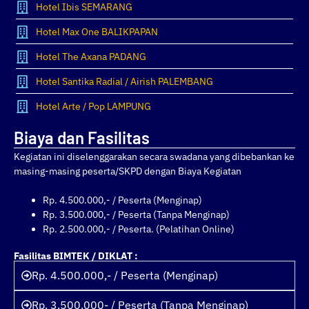
Hotel Ibis SEMARANG
Hotel Max One BALIKPAPAN
Hotel The Axana PADANG
Hotel Santika Radial / Airish PALEMBANG
Hotel Arte / Pop LAMPUNG
Biaya dan Fasilitas
Kegiatan ini diselenggarakan secara swadana yang dibebankan ke
masing-masing peserta/SKPD dengan Biaya Kegiatan
Rp. 4.500.000,- / Peserta (Menginap)
Rp. 3.500.000,- / Peserta (Tanpa Menginap)
Rp. 2.500.000,- / Peserta. (Pelatihan Online)
Fasilitas BIMTEK / DIKLAT :
Rp. 4.500.000,- / Peserta (Menginap)
Rp. 3.500.000- / Peserta (Tanpa Menginap)