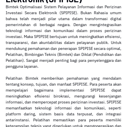
Bimtek Optimalisasi Sistem Pelayanan Informasi dan Perizinan
Investasi Secara Elektronik (SPIPISE). Bukan Rahasia umum
bahwa telah menjadi pilar utama dalam transformasi digital
pemerintahan di berbagai negara. Dengan mengintegrasikan
teknologi informasi dan komunikasi dalam proses perizinan
investasi. Maka SPIPISE bertujuan untuk meningkatkan efisiensi,
transparansi, dan akuntabilitas dalam pelayanan publik. Untuk
mendukung pemahaman dan penerapan SPIPISE secara optimal,
Pelatihan, Bimbingan Teknis (Bimtek) dan Diklat (Pendidikan dan
Pelatihan). Sangat menjadi penting bagi para penyelenggara dan
pengguna layanan.
Pelatihan Bimtek memberikan pemahaman yang mendalam
tentang konsep, tujuan, dan manfaat SPIPISE. Para peserta akan
mempelajari bagaimana implementasi SPIPISE dapat
meningkatkan efisiensi birokrasi, mengurangi kesenjangan
informasi, dan mempercepat proses perizinan investasi. SPIPISE
memanfaatkan teknologi informasi dan komunikasi, seperti
platform daring, sistem basis data terpusat, dan integrasi
antarinstansi. Pelatihan memastikan para peserta memiliki
keterampilan teknis yang diperlukan untuk mengoperasikan dan