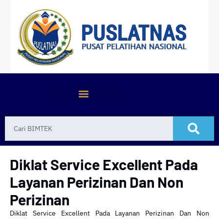
Diklat Service Excellent Pada
Layanan Perizinan Dan Non
Perizinan
Diklat Service Excellent Pada Layanan Perizinan Dan Non