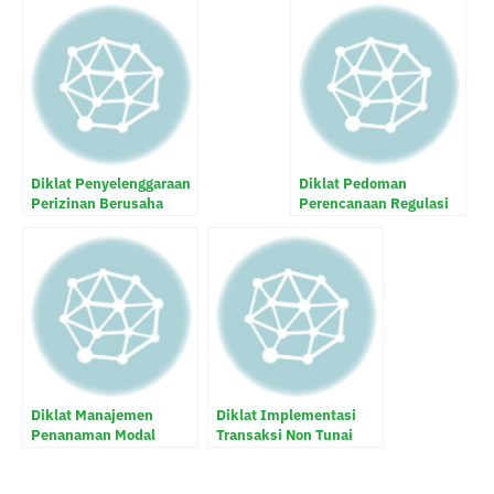
Diklat Penyelenggaraan
Diklat Pedoman
Perizinan Berusaha
Perencanaan Regulasi
Berbasis Risiko
dan Implementasi
Sistem Informasi
Penanaman Modal
Daerah dan Pelayanan
Perizinan
Diklat Manajemen
Diklat Implementasi
Penanaman Modal
Transaksi Non Tunai
Daerah Dan Pelayanan
Dalam Peningkatan
Perizinan Terpadu Satu
Akuntabilitas