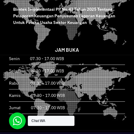
Bimtek Implementasi PP No.43 Tahun 2025 Tentang
Pelaporan Keuangan Penyusunan Laporan Keuangan
Untuk Pelaku Usaha Sektor Keuangan
JAM BUKA
Senin 07.30 - 17.00 WIB
Selasa 07.30 - 17.00 WIB
Rabu 07.30 - 17.00 WIB
Kamis 07.30 - 17.00 WIB
Jumat 07.30 - 17.00 WIB
Sabtu 07.30 - 17.00 WIB
Chat WA