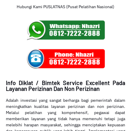
Hubungi Kami PUSLATNAS (Pusat Pelatihan Nasional)
Info Diklat / Bimtek Service Excellent Pada
Layanan Perizinan Dan Non Perizinan
Adalah investasi yang sangat berharga bagi pemerintah dalam
meningkatkan kualitas layanan perizinan dan non perizinan.
Melalui pelatihan yang komprehensif, pegawai dapat
memberikan layanan yang tidak hanya memenuhi tetapi juga
melebihi harapan masyarakat, sehingga menciptakan kepuasan