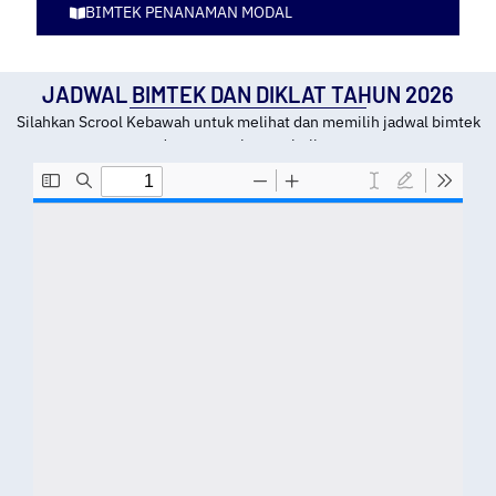
BIMTEK PENANAMAN MODAL
JADWAL BIMTEK DAN DIKLAT TAHUN 2026
Silahkan Scrool Kebawah untuk melihat dan memilih jadwal bimtek
dan tempat kota pelatihan