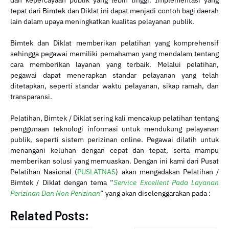
dan kepercayaan publik yang lebih tinggi. Implementasi yang
tepat dari Bimtek dan Diklat ini dapat menjadi contoh bagi daerah
lain dalam upaya meningkatkan kualitas pelayanan publik.
Bimtek dan Diklat memberikan pelatihan yang komprehensif
sehingga pegawai memiliki pemahaman yang mendalam tentang
cara memberikan layanan yang terbaik. Melalui pelatihan,
pegawai dapat menerapkan standar pelayanan yang telah
ditetapkan, seperti standar waktu pelayanan, sikap ramah, dan
transparansi.
Pelatihan, Bimtek / Diklat sering kali mencakup pelatihan tentang
penggunaan teknologi informasi untuk mendukung pelayanan
publik, seperti sistem perizinan online. Pegawai dilatih untuk
menangani keluhan dengan cepat dan tepat, serta mampu
memberikan solusi yang memuaskan. Dengan ini kami dari Pusat
Pelatihan Nasional (
PUSLATNAS
) akan mengadakan Pelatihan /
Bimtek / Diklat dengan tema “
Service Excellent Pada Layanan
Perizinan Dan Non Perizinan
” yang akan diselenggarakan pada :
Related Posts: