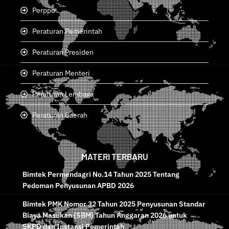
Perppu
Peraturan Pemerintah
Peraturan Presiden
Peraturan Menteri
Peraturan Lembaga
Peraturan Daerah
MATERI TERBARU
Bimtek Permendagri No.14 Tahun 2025 Tentang
Pedoman Penyusunan APBD 2026
Bimtek PMK Nomor 32 Tahun 2025 Penyusunan Standar
Biaya Masukan (SBM) Tahun Anggaran 2026 untuk
SKPD dan Instansi Pemerintah