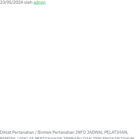
23/05/2024
oleh
admin
Diklat Pertanahan / Bimtek Pertanahan INFO JADWAL PELATIHAN,
BIMTEK / DIKLAT PERTANAHAN TERBARU DAN TERLENGKAP TAHUN