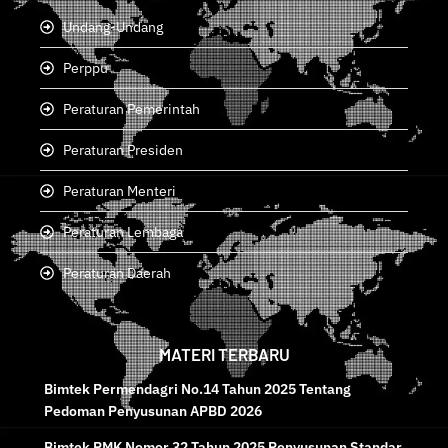
Undang-Undang
Perppu
Peraturan Pemerintah
Peraturan Presiden
Peraturan Menteri
Peraturan Lembaga
Peraturan Daerah
MATERI TERBARU
Bimtek Permendagri No.14 Tahun 2025 Tentang
Pedoman Penyusunan APBD 2026
Bimtek PMK Nomor 32 Tahun 2025 Penyusunan Standar