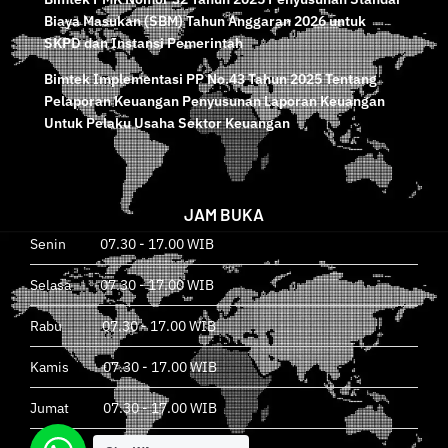
Biaya Masukan (SBM) Tahun Anggaran 2026 untuk
SKPD dan Instansi Pemerintah
Bimtek Implementasi PP No.43 Tahun 2025 Tentang
Pelaporan Keuangan Penyusunan Laporan Keuangan
Untuk Pelaku Usaha Sektor Keuangan
JAM BUKA
Senin 07.30 - 17.00 WIB
Selasa 07.30 - 17.00 WIB
Rabu 07.30 - 17.00 WIB
Kamis 07.30 - 17.00 WIB
Jumat 07.30 - 17.00 WIB