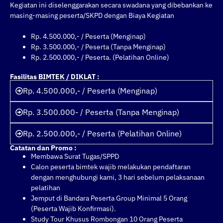
Kegiatan ini diselenggarakan secara swadana yang dibebankan ke
masing-masing peserta/SKPD dengan Biaya Kegiatan
Rp. 4.500.000,- / Peserta (Menginap)
Rp. 3.500.000,- / Peserta (Tanpa Menginap)
Rp. 2.500.000,- / Peserta. (Pelatihan Online)
Fasilitas BIMTEK / DIKLAT :
Rp. 4.500.000,- / Peserta (Menginap)
Rp. 3.500.000- / Peserta (Tanpa Menginap)
Rp. 2.500.000,- / Peserta (Pelatihan Online)
Catatan dan Promo :
Membawa Surat Tugas/SPPD
Calon peserta bimtek wajib melakukan pendaftaran
dengan menghubungi kami, 3 hari sebelum pelaksanaan
pelatihan
Jemput di Bandara Peserta Group Minimal 5 Orang
(Peserta Wajib Konfirmasi).
Study Tour Khusus Rombongan 10 Orang Peserta