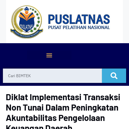
Diklat Implementasi Transaksi
Non Tunai Dalam Peningkatan
Akuntabilitas Pengelolaan
Keuangan Daerah