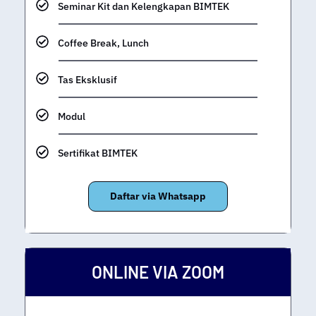
Seminar Kit dan Kelengkapan BIMTEK
Coffee Break, Lunch
Tas Eksklusif
Modul
Sertifikat BIMTEK
Daftar via Whatsapp
ONLINE VIA ZOOM