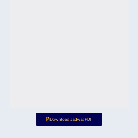
Download Jadwal PDF