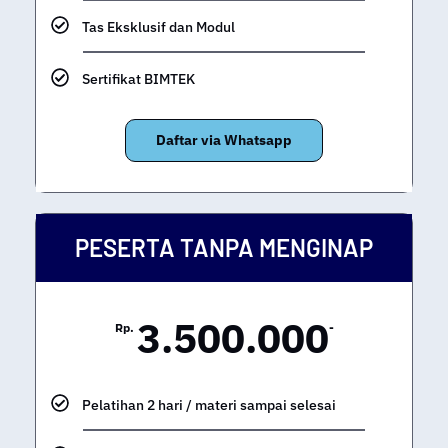
Tas Eksklusif dan Modul
Sertifikat BIMTEK
Daftar via Whatsapp
PESERTA TANPA MENGINAP
3.500.000
Rp.
-
Pelatihan 2 hari / materi sampai selesai