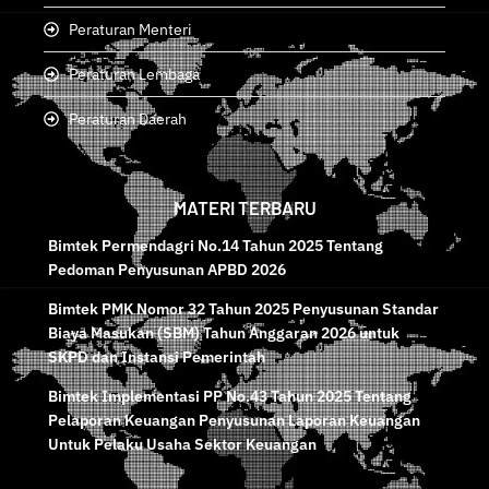
Peraturan Presiden
Peraturan Menteri
Peraturan Lembaga
Peraturan Daerah
MATERI TERBARU
Bimtek Permendagri No.14 Tahun 2025 Tentang
Pedoman Penyusunan APBD 2026
Bimtek PMK Nomor 32 Tahun 2025 Penyusunan Standar
Biaya Masukan (SBM) Tahun Anggaran 2026 untuk
SKPD dan Instansi Pemerintah
Bimtek Implementasi PP No.43 Tahun 2025 Tentang
Pelaporan Keuangan Penyusunan Laporan Keuangan
Untuk Pelaku Usaha Sektor Keuangan