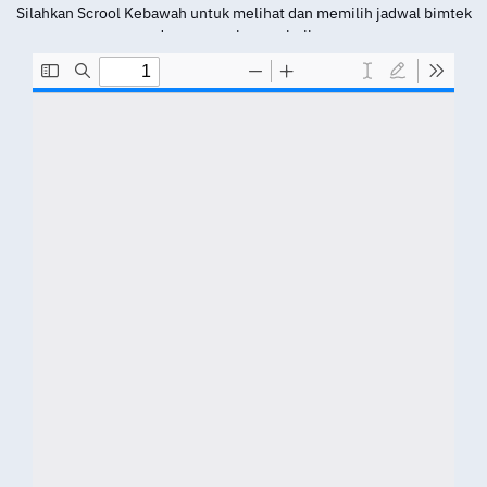
Silahkan Scrool Kebawah untuk melihat dan memilih jadwal bimtek
dan tempat kota pelatihan