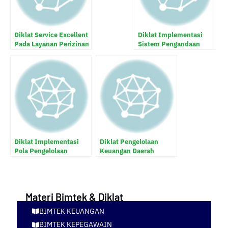
Diklat Service Excellent
Diklat Implementasi
Pada Layanan Perizinan
Sistem Pengandaan
Dan Non Perizinan
Secara Elektronik
(SPSE)
Diklat Implementasi
Diklat Pengelolaan
Pola Pengelolaan
Keuangan Daerah
Keuangan BLUD
Dengan Aplikasi Simda
Keuangan
Materi Bimtek & Diklat
BIMTEK KEUANGAN
BIMTEK KEPEGAWAIN