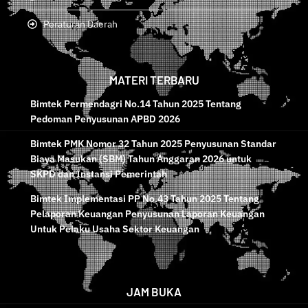
Peraturan Daerah
MATERI TERBARU
Bimtek Permendagri No.14 Tahun 2025 Tentang
Pedoman Penyusunan APBD 2026
Bimtek PMK Nomor 32 Tahun 2025 Penyusunan Standar
Biaya Masukan (SBM) Tahun Anggaran 2026 untuk
SKPD dan Instansi Pemerintah
Bimtek Implementasi PP No.43 Tahun 2025 Tentang
Pelaporan Keuangan Penyusunan Laporan Keuangan
Untuk Pelaku Usaha Sektor Keuangan
JAM BUKA