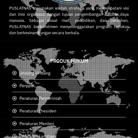
PUSLATNAS merupakan wadah strategis yang menjembatani visi
dan misi organisasi dengan tujuan pengembangan sumber daya
manusia. Sebagai pusat riset, pendidikan, dan pelatihan,
PUSLATNAS berkomitmen menyelenggarakan program terfokus
dan berkesinambungan secara berkala.
PRODUK HUKUM
Undang-Undang
Perppu
Peraturan Pemerintah
Peraturan Presiden
Peraturan Menteri
Peraturan Lembaga