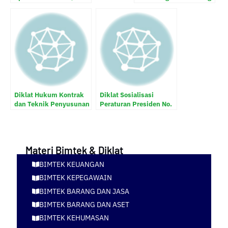
HPS/OE dan Kontrak
dan Jasa di desa
Pengadaan
Diklat Hukum Kontrak
Diklat Sosialisasi
dan Teknik Penyusunan
Peraturan Presiden No.
Kontrak dalam
12 Tahun 2021 tentang
Pengadaan Barang dan
Pengadaan Barang/Jasa
Jasa Pemerintah
Pemerintah
Materi Bimtek & Diklat
BIMTEK KEUANGAN
BIMTEK KEPEGAWAIN
BIMTEK BARANG DAN JASA
BIMTEK BARANG DAN ASET
BIMTEK KEHUMASAN