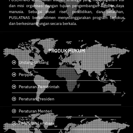
dan misi organisasi dengan tujuan pengembangan sumber daya
manusia. Sebagai pusat riset, pendidikan, dan pelatihan,
PUSLATNAS berkomitmen menyelenggarakan program terfokus
dan berkesinambungan secara berkala.
PRODUK HUKUM
Undang-Undang
Perppu
Peraturan Pemerintah
Peraturan Presiden
Peraturan Menteri
Peraturan Lembaga