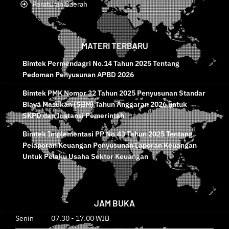
Peraturan Daerah
MATERI TERBARU
Bimtek Permendagri No.14 Tahun 2025 Tentang
Pedoman Penyusunan APBD 2026
Bimtek PMK Nomor 32 Tahun 2025 Penyusunan Standar
Biaya Masukan (SBM) Tahun Anggaran 2026 untuk
SKPD dan Instansi Pemerintah
Bimtek Implementasi PP No.43 Tahun 2025 Tentang
Pelaporan Keuangan Penyusunan Laporan Keuangan
Untuk Pelaku Usaha Sektor Keuangan
JAM BUKA
Senin 07.30 - 17.00 WIB