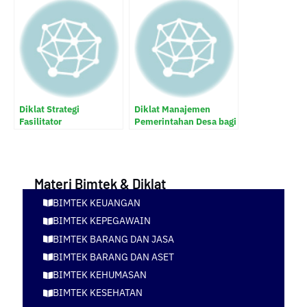
Diklat Strategi
Diklat Manajemen
Fasilitator
Pemerintahan Desa bagi
Pemberdayaan
Aparatur Desa
Masyarakat Desa
Materi Bimtek & Diklat
BIMTEK KEUANGAN
BIMTEK KEPEGAWAIN
BIMTEK BARANG DAN JASA
BIMTEK BARANG DAN ASET
BIMTEK KEHUMASAN
BIMTEK KESEHATAN