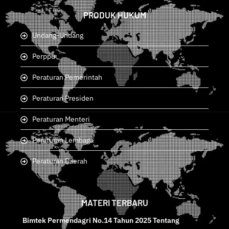
PRODUK HUKUM
Undang-Undang
Perppu
Peraturan Pemerintah
Peraturan Presiden
Peraturan Menteri
Peraturan Lembaga
Peraturan Daerah
MATERI TERBARU