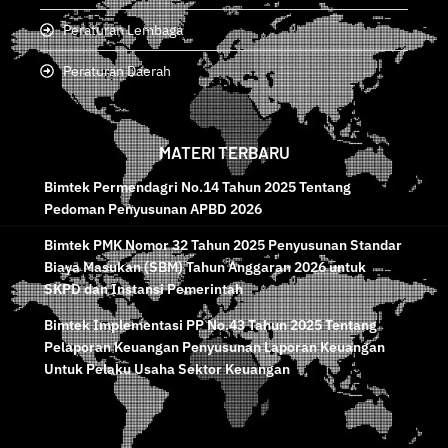
Peraturan Lembaga
Peraturan Daerah
MATERI TERBARU
Bimtek Permendagri No.14 Tahun 2025 Tentang
Pedoman Penyusunan APBD 2026
Bimtek PMK Nomor 32 Tahun 2025 Penyusunan Standar
Biaya Masukan (SBM) Tahun Anggaran 2026 untuk
SKPD dan Instansi Pemerintah
Bimtek Implementasi PP No.43 Tahun 2025 Tentang
Pelaporan Keuangan Penyusunan Laporan Keuangan
Untuk Pelaku Usaha Sektor Keuangan