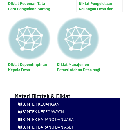
Diklat Pedoman Tata
Diklat Pengelolaan
Cara Pengadaan Barang
Keuangan Desa dari
dan Jasa di desa
Perencanaan sampai
Pelaporan
Diklat Kepemimpinan
Diklat Manajemen
Kepala Desa
Pemerintahan Desa bagi
Aparatur Desa
Materi Bimtek & Diklat
BIMTEK KEUANGAN
BIMTEK KEPEGAWAIN
BIMTEK BARANG DAN JASA
BIMTEK BARANG DAN ASET