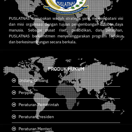
PUSLATNAS merupakan wadah strategis yang menjembatani visi
dan misi organisasi dengan tujuan pengembangan sumber daya
manusia. Sebagai pusat riset, pendidikan, dan pelatihan,
PUSLATNAS berkomitmen menyelenggarakan program terfokus
dan berkesinambungan secara berkala.
PRODUK HUKUM
Undang-Undang
Perppu
Peraturan Pemerintah
Peraturan Presiden
Peraturan Menteri