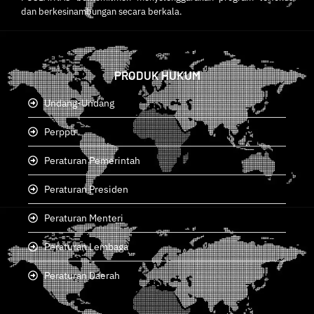
dan berkesinambungan secara berkala.
PRODUK HUKUM
Undang-Undang
Perppu
Peraturan Pemerintah
Peraturan Presiden
Peraturan Menteri
Peraturan Lembaga
Peraturan Daerah