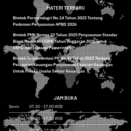
MATERI TERBARU
Bimtek Permendagri No.14 Tahun 2025 Tentang
Pedoman Penyusunan APBD 2026
Bimtek PMK Nomor 32 Tahun 2025 Penyusunan Standar
Biaya Masukan (SBM) Tahun Anggaran 2026 untuk
SKPD dan Instansi Pemerintah
Bimtek Implementasi PP No.43 Tahun 2025 Tentang
Pelaporan Keuangan Penyusunan Laporan Keuangan
Untuk Pelaku Usaha Sektor Keuangan
JAM BUKA
Senin 07.30 - 17.00 WIB
Selasa 07.30 - 17.00 WIB
Rabu 07.30 - 17.00 WIB