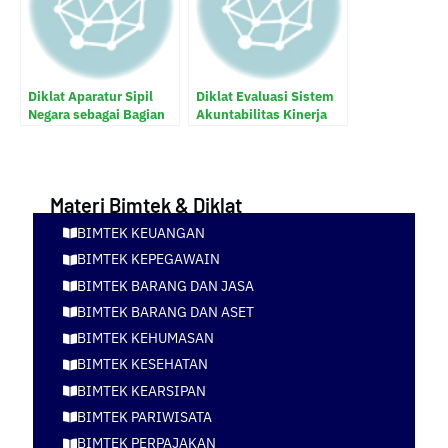
Diklat Aparatur Sipil
Diklat Evaluasi Sistem
Negara sebagai Bagian
Akuntabilitas Kinerja
dari Reformasi Birokrasi
Instansi Pemerintah
(SAKIP) dan Reformasi
Birokrasi (RB)
Materi Bimtek & Diklat
BIMTEK KEUANGAN
BIMTEK KEPEGAWAIN
BIMTEK BARANG DAN JASA
BIMTEK BARANG DAN ASET
BIMTEK KEHUMASAN
BIMTEK KESEHATAN
BIMTEK KEARSIPAN
BIMTEK PARIWISATA
BIMTEK PERPAJAKAN