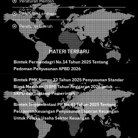
Peraturan Menteri
Peraturan Lembaga
Peraturan Daerah
MATERI TERBARU
Bimtek Permendagri No.14 Tahun 2025 Tentang
Pedoman Penyusunan APBD 2026
Bimtek PMK Nomor 32 Tahun 2025 Penyusunan Standar
Biaya Masukan (SBM) Tahun Anggaran 2026 untuk
SKPD dan Instansi Pemerintah
Bimtek Implementasi PP No.43 Tahun 2025 Tentang
Pelaporan Keuangan Penyusunan Laporan Keuangan
Untuk Pelaku Usaha Sektor Keuangan