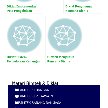
Diklat Implementasi
Diklat Penyusunan
Pola Pengelolaan
Rencana Bisnis
Keuangan BLUD
Anggaran (RBA) BLUD
Diklat Sistem
Bimtek Menyusun
Pengelolaan Keuangan
Rencana Bisnis
Badan Layanan Umum
Anggaran dan Rencana
Daerah (BLU/D)
Strategi Bisnis BLUD.
Materi Bimtek & Diklat
BIMTEK KEUANGAN
BIMTEK KEPEGAWAIN
BIMTEK BARANG DAN JASA