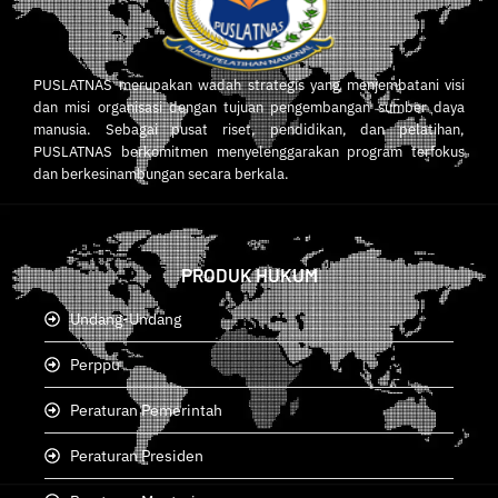
PUSLATNAS merupakan wadah strategis yang menjembatani visi
dan misi organisasi dengan tujuan pengembangan sumber daya
manusia. Sebagai pusat riset, pendidikan, dan pelatihan,
PUSLATNAS berkomitmen menyelenggarakan program terfokus
dan berkesinambungan secara berkala.
PRODUK HUKUM
Undang-Undang
Perppu
Peraturan Pemerintah
Peraturan Presiden