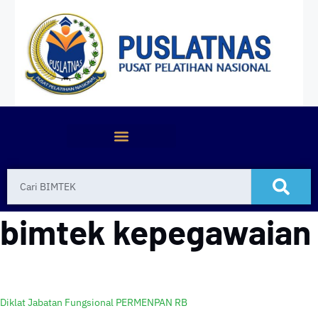
bimtek kepegawaian
Diklat Jabatan Fungsional PERMENPAN RB