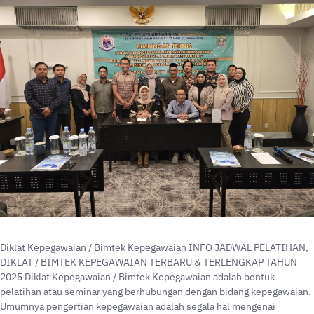
Diklat Kepegawaian / Bimtek Kepegawaian INFO JADWAL PELATIHAN,
DIKLAT / BIMTEK KEPEGAWAIAN TERBARU & TERLENGKAP TAHUN
2025 Diklat Kepegawaian / Bimtek Kepegawaian adalah bentuk
pelatihan atau seminar yang berhubungan dengan bidang kepegawaian.
Umumnya pengertian kepegawaian adalah segala hal mengenai