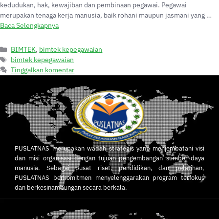
kedudukan, hak, kewajiban dan pembinaan pegawai. Pegawai
merupakan tenaga kerja manusia, baik rohani maupun jasmani yang …
Baca Selengkapnya
BIMTEK
,
bimtek kepegawaian
bimtek kepegawaian
Tinggalkan komentar
PUSLATNAS merupakan wadah strategis yang menjembatani visi
dan misi organisasi dengan tujuan pengembangan sumber daya
manusia. Sebagai pusat riset, pendidikan, dan pelatihan,
PUSLATNAS berkomitmen menyelenggarakan program terfokus
dan berkesinambungan secara berkala.