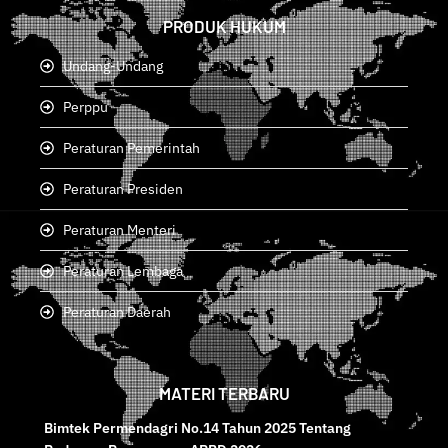
PRODUK HUKUM
Undang-Undang
Perppu
Peraturan Pemerintah
Peraturan Presiden
Peraturan Menteri
Peraturan Lembaga
Peraturan Daerah
MATERI TERBARU
Bimtek Permendagri No.14 Tahun 2025 Tentang