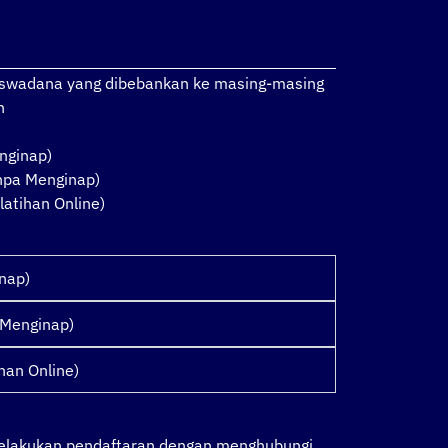
a swadana yang dibebankan ke masing-masing
n
nginap)
anpa Menginap)
latihan Online)
inap)
 Menginap)
han Online)
melakukan pendaftaran dengan menghubungi