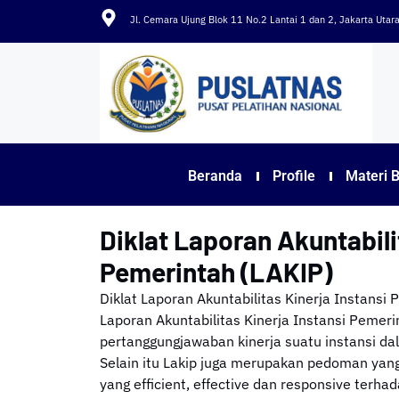
Jl. Cemara Ujung Blok 11 No.2 Lantai 1 dan 2, Jakarta Uta
Beranda
Profile
Materi 
Diklat Laporan Akuntabili
Pemerintah (LAKIP)
Diklat Laporan Akuntabilitas Kinerja Instansi
Laporan Akuntabilitas Kinerja Instansi Pemeri
pertanggungjawaban kinerja suatu instansi da
Selain itu Lakip juga merupakan pedoman ya
yang efficient, effective dan responsive terh