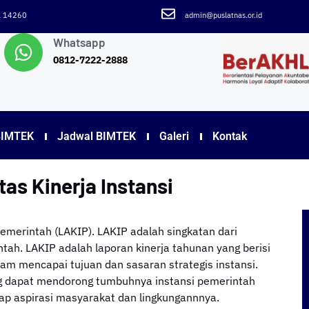
ra 14260
admin@puslatnas.or.id
Whatsapp
0812-7222-2888
BIMTEK
Jadwal BIMTEK
Galeri
Kontak
tas Kinerja Instansi
 Pemerintah (LAKIP). LAKIP adalah singkatan dari
ntah. LAKIP adalah laporan kinerja tahunan yang berisi
lam mencapai tujuan dan sasaran strategis instansi.
ng dapat mendorong tumbuhnya instansi pemerintah
adap aspirasi masyarakat dan lingkungannnya.